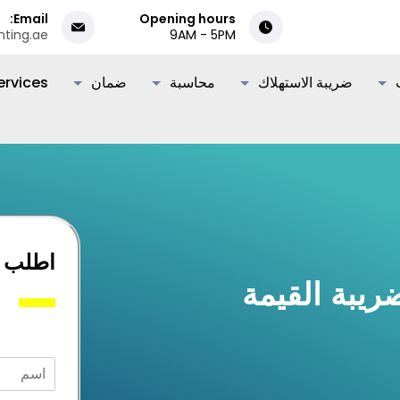
Email:
Opening hours
nting.ae
9AM - 5PM
ضريبة الاستهلاك
محاسبة
ضمان
rvices
اطلب م
يبة القيمة