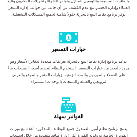
والطلبات المسبقة والتوصيل للمنازل وأوامر الشراء وتحويلات المخزون وتتبع
العملاء وإدارة الخصم. مع عدم الكشف عن أي جانب من جوانب إدارة المتجر،
يوفر برنامج نقاط البيع بالتجزئة حلولاً شاملة لجميع المشكلات التشغيلية.
خيارات التسعير
يدعم برنامج إدارة نقاط البيع بالتجزئة تعريفات متعددة لدفاتر الأسعار وهو
مزود بالعديد من خيارات التسعير. استخدم النظام لتحديد أسعار المنتجات بناءً
على العملاء والموردين والمدة الزمنية لزيارات المتجر والموقع والعرض
الترويجي والعملة والمنتجات/الوحدات المشتراة.
الفواتير سهلة
يدمج برنامج نظام أمين الصندوق جميع الوظائف المذكورة أعلاه مع ميزات
الفوترة الخاصة به ولديه القدرة على إدارة منافذ متعددة من خلال استيعاب